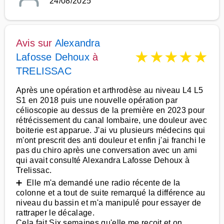
24/08/2025
Avis sur
Alexandra
★
★
★
★
★
Lafosse Dehoux
à
TRELISSAC
Après une opération et arthrodèse au niveau L4 L5
S1 en 2018 puis une nouvelle opération par
célioscopie au dessus de la première en 2023 pour
rétrécissement du canal lombaire, une douleur avec
boiterie est apparue. J'ai vu plusieurs médecins qui
m'ont prescrit des anti douleur et enfin j'ai franchi le
pas du chiro après une conversation avec un ami
qui avait consulté Alexandra Lafosse Dehoux à
Trelissac.
➕ Elle m'a demandé une radio récente de la
colonne et a tout de suite remarqué la différence au
niveau du bassin et m'a manipulé pour essayer de
rattraper le décalage.
Cela fait Six semaines qu'elle me reçoit et on