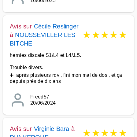
16/06/2025
Avis sur
Cécile Reslinger
★
★
★
★
★
à
NOUSSEVILLER LES
BITCHE
hernies discale S1/L4 et L4/.L5.
Trouble divers.
➕ après plusieurs rdv , fini mon mal de dos , et ça
depuis près de dix ans
Freed57
20/06/2024
Avis sur
Virginie Bara
à
★
★
★
★
★