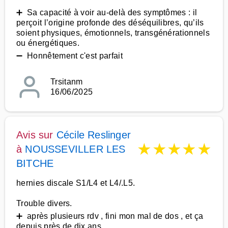
➕ Sa capacité à voir au-delà des symptômes : il
perçoit l’origine profonde des déséquilibres, qu’ils
soient physiques, émotionnels, transgénérationnels
ou énergétiques.
➖ Honnêtement c'est parfait
Trsitanm
16/06/2025
Avis sur
Cécile Reslinger
★
★
★
★
★
à
NOUSSEVILLER LES
BITCHE
hernies discale S1/L4 et L4/.L5.
Trouble divers.
➕ après plusieurs rdv , fini mon mal de dos , et ça
depuis près de dix ans