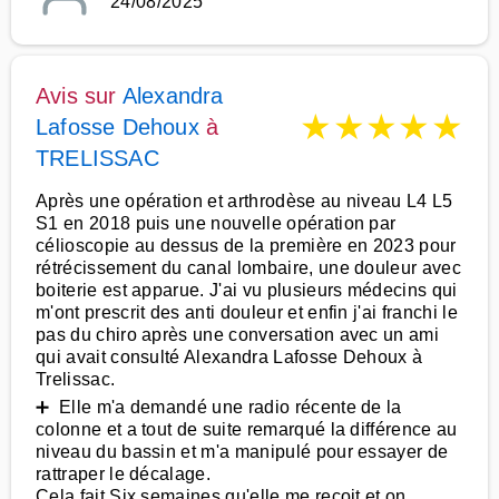
24/08/2025
Avis sur
Alexandra
★
★
★
★
★
Lafosse Dehoux
à
TRELISSAC
Après une opération et arthrodèse au niveau L4 L5
S1 en 2018 puis une nouvelle opération par
célioscopie au dessus de la première en 2023 pour
rétrécissement du canal lombaire, une douleur avec
boiterie est apparue. J'ai vu plusieurs médecins qui
m'ont prescrit des anti douleur et enfin j'ai franchi le
pas du chiro après une conversation avec un ami
qui avait consulté Alexandra Lafosse Dehoux à
Trelissac.
➕ Elle m'a demandé une radio récente de la
colonne et a tout de suite remarqué la différence au
niveau du bassin et m'a manipulé pour essayer de
rattraper le décalage.
Cela fait Six semaines qu'elle me reçoit et on