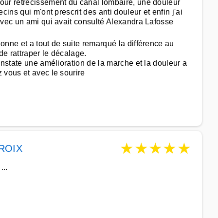
our rétrécissement du canal lombaire, une douleur
ins qui m'ont prescrit des anti douleur et enfin j'ai
avec un ami qui avait consulté Alexandra Lafosse
nne et a tout de suite remarqué la différence au
e rattraper le décalage.
onstate une amélioration de la marche et la douleur a
 vous et avec le sourire
★
★
★
★
★
ROIX
...