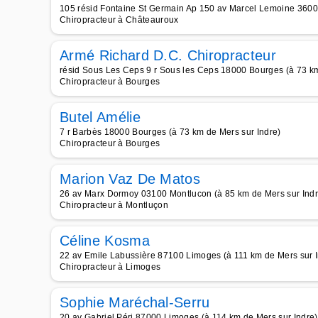
105 résid Fontaine St Germain Ap 150 av Marcel Lemoine 3600
Chiropracteur à Châteauroux
Armé Richard D.C. Chiropracteur
résid Sous Les Ceps 9 r Sous les Ceps 18000 Bourges (à 73 km
Chiropracteur à Bourges
Butel Amélie
7 r Barbès 18000 Bourges (à 73 km de Mers sur Indre)
Chiropracteur à Bourges
Marion Vaz De Matos
26 av Marx Dormoy 03100 Montlucon (à 85 km de Mers sur Indr
Chiropracteur à Montluçon
Céline Kosma
22 av Emile Labussière 87100 Limoges (à 111 km de Mers sur I
Chiropracteur à Limoges
Sophie Maréchal-Serru
20 av Gabriel Péri 87000 Limoges (à 114 km de Mers sur Indre)