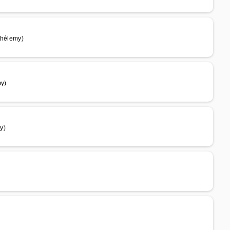
thélemy)
my)
y)