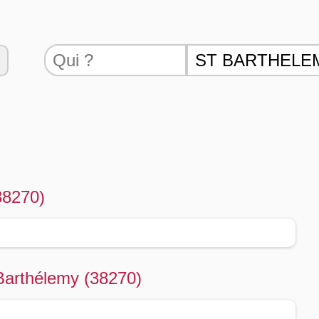
0
38270)
 Barthélemy (38270)