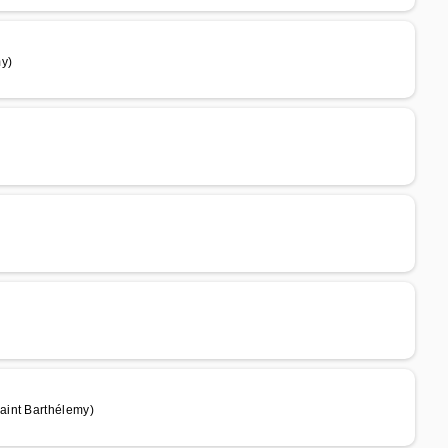
my)
aint Barthélemy)