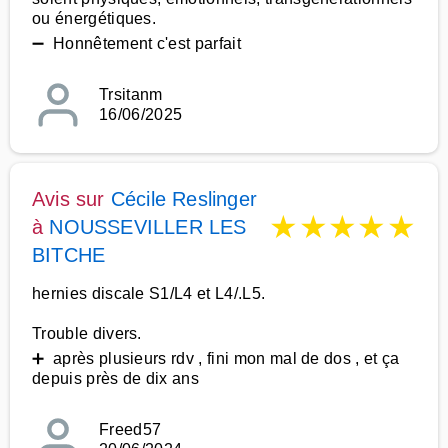
ou énergétiques.
➖ Honnêtement c'est parfait
Trsitanm
16/06/2025
Avis sur
Cécile Reslinger
★
★
★
★
★
à
NOUSSEVILLER LES
BITCHE
hernies discale S1/L4 et L4/.L5.
Trouble divers.
➕ après plusieurs rdv , fini mon mal de dos , et ça
depuis près de dix ans
Freed57