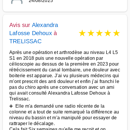
24/08/2025
Avis sur
Alexandra
★
★
★
★
★
Lafosse Dehoux
à
TRELISSAC
Après une opération et arthrodèse au niveau L4 L5
S1 en 2018 puis une nouvelle opération par
célioscopie au dessus de la première en 2023 pour
rétrécissement du canal lombaire, une douleur avec
boiterie est apparue. J'ai vu plusieurs médecins qui
m'ont prescrit des anti douleur et enfin j'ai franchi le
pas du chiro après une conversation avec un ami
qui avait consulté Alexandra Lafosse Dehoux à
Trelissac.
➕ Elle m'a demandé une radio récente de la
colonne et a tout de suite remarqué la différence au
niveau du bassin et m'a manipulé pour essayer de
rattraper le décalage.
Cela fait Six semaines qu'elle me reçoit et on