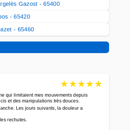
rgelès Gazost - 65400
bos - 65420
azet - 65460
★
★
★
★
★
nche qui limitaient mes mouvements depuis
cis et des manipulations très douces.
hanche. Les jours suivants, la douleur a
les rechutes.