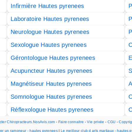
Infirmière Hautes pyrenees
P
Laboratoire Hautes pyrenees
P
Neurologue Hautes pyrenees
P
Sexologue Hautes pyrenees
C
Gérontologue Hautes pyrenees
E
Acupuncteur Hautes pyrenees
S
Magnétiseur Hautes pyrenees
A
Somnologue Hautes pyrenees
O
Réflexologue Hautes pyrenees
C
cter Chiropracteurs.NosAvis.com
-
Faire connaitre
-
Vie privée
-
CGU
-
Copyri
er un ramoneur - hautes pyrenees
|
Le meilleur club d arts martiaux - hautes 