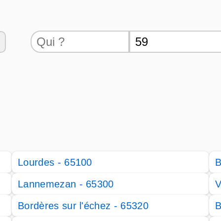
Lourdes - 65100
B
Lannemezan - 65300
V
Bordères sur l'échez - 65320
B