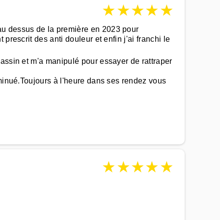
★
★
★
★
★
au dessus de la première en 2023 pour
rescrit des anti douleur et enfin j'ai franchi le
assin et m'a manipulé pour essayer de rattraper
iminué.Toujours à l'heure dans ses rendez vous
★
★
★
★
★