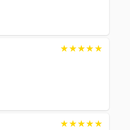
★
★
★
★
★
★
★
★
★
★